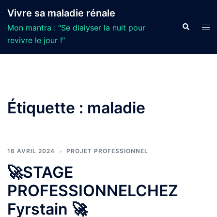
Aller
Vivre sa maladie rénale
au
Recherche
Ouvr
Mon mantra : "Se dialyser la nuit pour
contenu
le
revivre le jour !"
men
Étiquette :
maladie
16 AVRIL 2024
PROJET PROFESSIONNEL
🚀STAGE
PROFESSIONNELCHEZ
Fyrstain 🚀